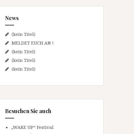
n
n
News
a
c
h
(kein Titel)
:
MELDET EUCH AN !
(kein Titel)
(kein Titel)
(kein Titel)
Besuchen Sie auch
„WAKE UP“ Festival