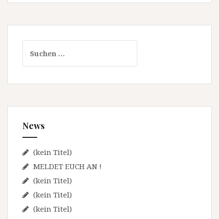
S
u
c
h
e
n
n
News
a
c
h
(kein Titel)
:
MELDET EUCH AN !
(kein Titel)
(kein Titel)
(kein Titel)