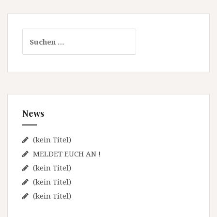
S
u
c
h
e
n
n
News
a
c
h
(kein Titel)
:
MELDET EUCH AN !
(kein Titel)
(kein Titel)
(kein Titel)