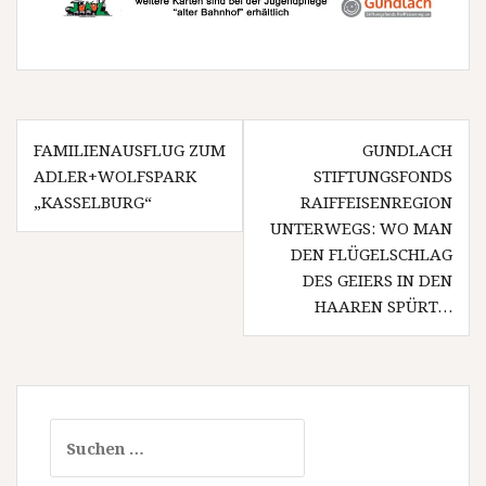
B
FAMILIENAUSFLUG ZUM
GUNDLACH
ADLER+WOLFSPARK
STIFTUNGSFONDS
e
„KASSELBURG“
RAIFFEISENREGION
i
UNTERWEGS: WO MAN
DEN FLÜGELSCHLAG
t
DES GEIERS IN DEN
r
HAAREN SPÜRT…
a
g
s
S
n
u
a
c