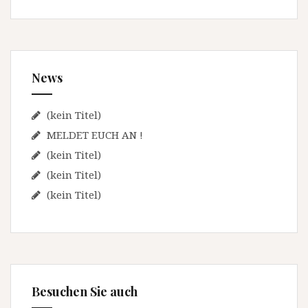
v
h
e
i
n
g
n
News
a
a
c
t
h
(kein Titel)
i
:
MELDET EUCH AN !
o
(kein Titel)
n
(kein Titel)
(kein Titel)
Besuchen Sie auch