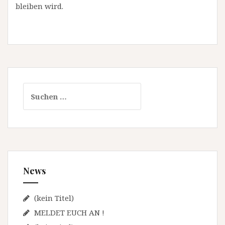
bleiben wird.
S
u
c
h
e
n
n
News
a
c
h
(kein Titel)
:
MELDET EUCH AN !