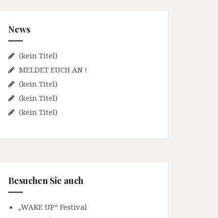
n
n
News
a
c
h
(kein Titel)
:
MELDET EUCH AN !
(kein Titel)
(kein Titel)
(kein Titel)
Besuchen Sie auch
„WAKE UP“ Festival