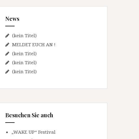
n
n
News
a
c
h
(kein Titel)
:
MELDET EUCH AN !
(kein Titel)
(kein Titel)
(kein Titel)
Besuchen Sie auch
„WAKE UP“ Festival