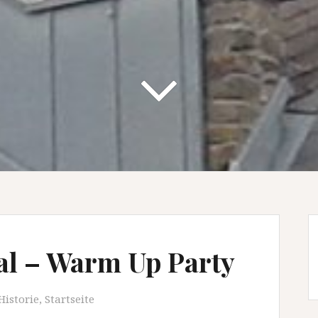
al – Warm Up Party
Historie
,
Startseite