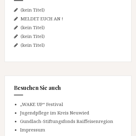
v
c
h
(kein Titel)
i
:
MELDET EUCH AN !
g
(kein Titel)
a
(kein Titel)
t
(kein Titel)
i
o
n
Besuchen Sie auch
„WAKE UP“ Festival
Jugendpflege im Kreis Neuwied
Gundlach-Stiftungsfonds Raiffeisenregion
Impressum