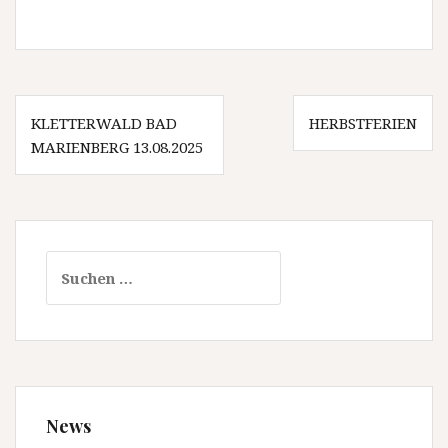
B
KLETTERWALD BAD
HERBSTFERIEN
MARIENBERG 13.08.2025
e
i
t
r
S
a
u
c
g
h
s
e
n
n
n
a
News
a