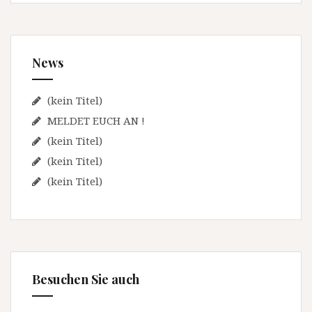
n
e
a
n
v
n
News
a
i
c
g
h
(kein Titel)
a
:
MELDET EUCH AN !
t
(kein Titel)
(kein Titel)
i
(kein Titel)
o
n
Besuchen Sie auch