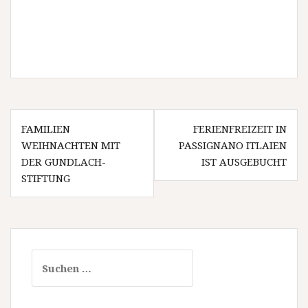
B
FAMILIEN
FERIENFREIZEIT IN
WEIHNACHTEN MIT
PASSIGNANO ITLAIEN
e
DER GUNDLACH-
IST AUSGEBUCHT
i
STIFTUNG
t
r
a
S
g
u
s
c
h